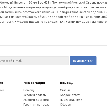
 бежевый Высота: 130 мм Вес: 625 г Пол: мужской/женский Страна произ
и: • Модель имеет водонепроницаемую мембрану, которая обеспечивает
й замши и износостойкого нейлона. • Полиуретановый слой подошвы на
ышает износостойкость обуви. • Ходовой слой подошвы из нитрильной
стности. • Модель идеально подходит для легких походов иактивного от
ия
Информация
Помощь
нии
Помощь
Статьи
Условия оплаты
Вопрос-ответ
Условия доставки
Производители
Гарантия на товар
Обзоры