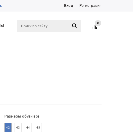
к
Вход
Регистрация
0
ТЫ
Размеры обуви все
42
43
44
45