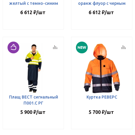
желтый с темно-синим
оранж флуор с черным
6 612
₽
/шт
6 612
₽
/шт
Плащ ВЕСТ сигнальный
Куртка РЕВЕРС
П001.С РГ
5 900
₽
/шт
5 700
₽
/шт