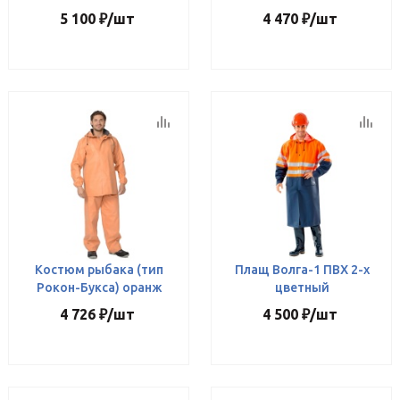
5 100
₽
/шт
4 470
₽
/шт
Костюм рыбака (тип
Плащ Волга-1 ПВХ 2-х
Рокон-Букса) оранж
цветный
4 726
₽
/шт
4 500
₽
/шт