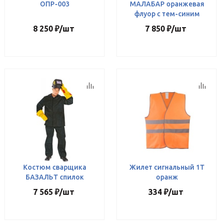
ОПР-003
МАЛАБАР оранжевая
флуор с тем-синим
8 250
₽
/шт
7 850
₽
/шт
Костюм сварщика
Жилет сигнальный 1Т
БАЗАЛЬТ спилок
оранж
7 565
₽
/шт
334
₽
/шт