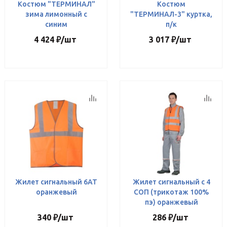
Костюм "ТЕРМИНАЛ"
Костюм
зима лимонный с
"ТЕРМИНАЛ-3" куртка,
синим
п/к
4 424
₽
/шт
3 017
₽
/шт
Жилет сигнальный 6АТ
Жилет сигнальный с 4
оранжевый
СОП (трикотаж 100%
пэ) оранжевый
340
₽
/шт
286
₽
/шт