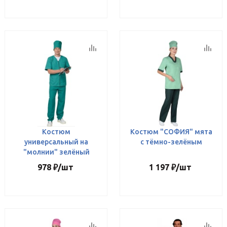
Костюм
Костюм "СОФИЯ" мята
универсальный на
с тёмно-зелёным
"молнии" зелёный
978
₽
/шт
1 197
₽
/шт