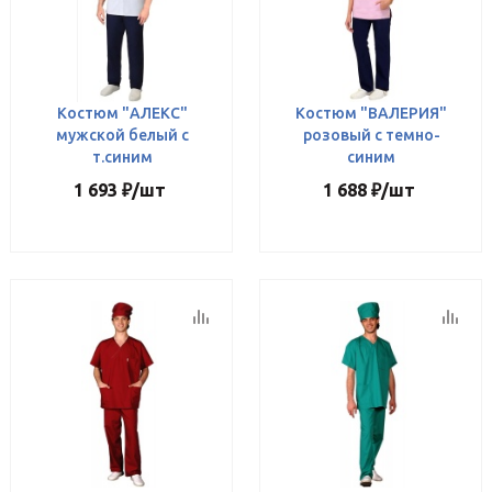
Костюм "АЛЕКС"
Костюм "ВАЛЕРИЯ"
мужской белый с
розовый с темно-
т.синим
синим
1 693
₽
/шт
1 688
₽
/шт