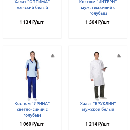
Халат "ОПТИМА"
Костюм "ИНТЕРН"
женский белый
муж. тём.синий с
голубым
1 134
₽
/шт
1 504
₽
/шт
Костюм "ИРИНА"
Халат "БРУКЛИН"
светло-синий с
мужской белый
голубым
1 060
₽
/шт
1 214
₽
/шт