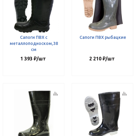
Сапоги ПВХ с
Сапоги ПВХ рыбацкие
металлоподноском,38
см
1 393
₽
/шт
2 210
₽
/шт