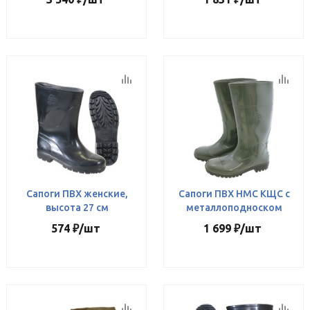
Сапоги ПВХ женские,
Сапоги ПВХ НМС КЩС с
высота 27 см
металлоподноском
574
₽
/шт
1 699
₽
/шт