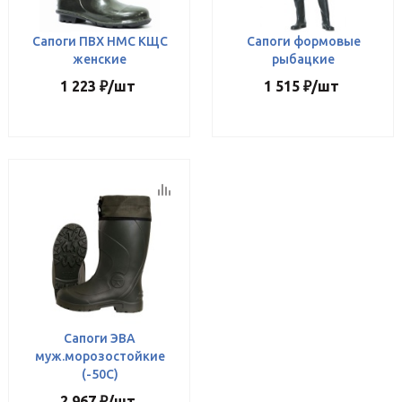
Сапоги ПВХ НМС КЩС
Сапоги формовые
женские
рыбацкие
1 223
₽
/шт
1 515
₽
/шт
Сапоги ЭВА
муж.морозостойкие
(-50С)
2 967
₽
/шт