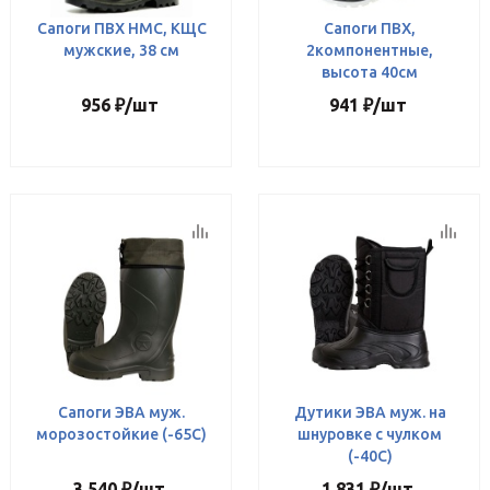
Сапоги ПВХ НМС, КЩС
Сапоги ПВХ,
мужские, 38 см
2компонентные,
высота 40см
956
₽
/шт
941
₽
/шт
Сапоги ЭВА муж.
Дутики ЭВА муж. на
морозостойкие (-65С)
шнуровке с чулком
(-40С)
3 540
₽
/шт
1 831
₽
/шт