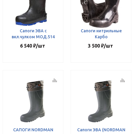
Сапоги ЭВА с
Сапоги нитрильные
вкл.чулком МОД.514
Карбо
6 540
₽
/шт
3 500
₽
/шт
САПОГИ NORDMAN
Сапоги ЭВА (NORDMAN