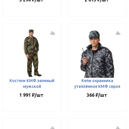
Костюм КМФ зеленый
Кепи охранника
мужской
утеплённое КМФ серое
1 991
₽
/шт
366
₽
/шт