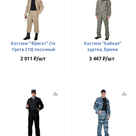
Костюм "Фрегат" (тк.
Костюм "Байкал"
Грета 210) песочный
куртка, брюки
2 011
₽
/шт
3 467
₽
/шт