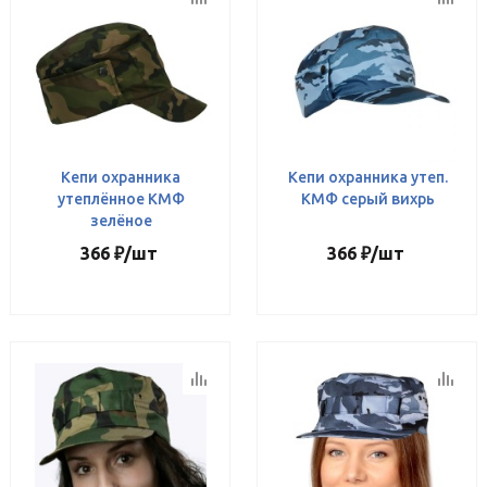
Кепи охранника
Кепи охранника утеп.
утеплённое КМФ
КМФ серый вихрь
зелёное
366
₽
/шт
366
₽
/шт