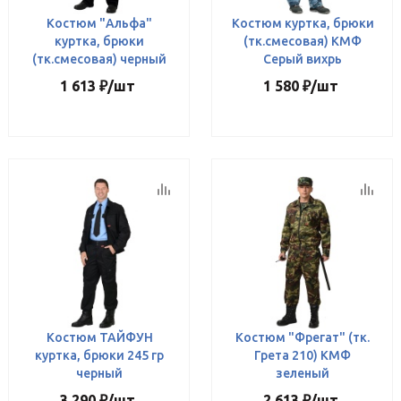
Костюм "Альфа"
Костюм куртка, брюки
куртка, брюки
(тк.смесовая) КМФ
(тк.смесовая) черный
Серый вихрь
1 613
₽
/шт
1 580
₽
/шт
Костюм ТАЙФУН
Костюм "Фрегат" (тк.
куртка, брюки 245 гр
Грета 210) КМФ
черный
зеленый
3 290
₽
/шт
2 613
₽
/шт