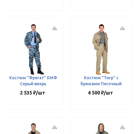
Костюм "Фрегат" КМФ
Костюм "Тигр" с
Серый вихрь
брюками Песочный
2 535
₽
/шт
4 500
₽
/шт