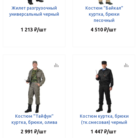
Жилет разгрузочный
Костюм "Байкал"
универсальный черный
куртка, брюки
песочный
1 213
₽
/шт
4 510
₽
/шт
Костюм "Тайфун"
Костюм куртка, брюки
куртка, брюки, олива
(тк.смесовая) черный
2 991
₽
/шт
1 447
₽
/шт