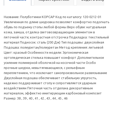
Название: Полуботинки КОРСАР Код по каталогу: 120-0212-01
Увеличенная по длине шнуровка позволяет комфортно подогнать
обувь по подъему стопы любой формы Верх обуви: натуральная
кожа, замша, отделка световозвращающим элементом в
пяточной части; контрастная отстрочка Подкладка: текстильный
материал Подносок: сталь (200 Дж) Тип подошвы: двухслойная
Подошва: полиуретан/полиуретан Метод крепления: литьевой
Цвет: красный Особенности модели: Эргономическая
ортопедическая стелька повышает комфорт Дополнительное
усиление полимерной оболочкой на носочной части Особо
прочные шнурки, невытягивающиеся, с рельефным
переплетением, что исключает самопроизвольное развязывание
Двуслойная подошва обеспечивает стабильную упругость,
надежно поддерживает стопу и сопротивляется ударным
воздействиям Пяточная часть отделана декоративным
материалом, эффектно имитирующим карбоновый композит
Размер: 38 , 39 , 40 , 41 , 42 , 43 , 44 , 45 , 46