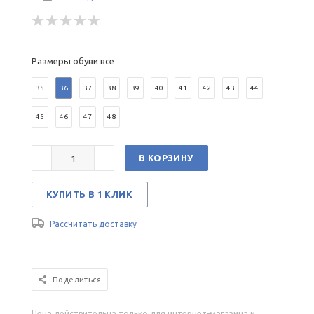
Размеры обуви все
35
36
37
38
39
40
41
42
43
44
45
46
47
48
В КОРЗИНУ
КУПИТЬ В 1 КЛИК
Рассчитать доставку
Поделиться
Цена действительна только для интернет-магазина и