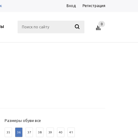
к
Вход
Регистрация
0
ТЫ
Размеры обуви все
35
36
37
38
39
40
41