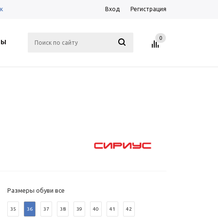
к
Вход
Регистрация
0
ТЫ
Размеры обуви все
35
36
37
38
39
40
41
42