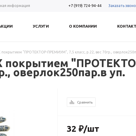
+7 (919) 724-94-44
Заказать звоно
ная информация
АКЦИИ
УСЛУГИ
О КОМПАНИИ
КОНТАК
 покрытием "ПРОТЕКТОР-ПРЕМИУМ", 7,5 класс, р.22, вес 70гр., оверлок250па
ВХ покрытием "ПРОТЕКТО
гр., оверлок250пар.в уп.
Сравнить
32
₽
/шт