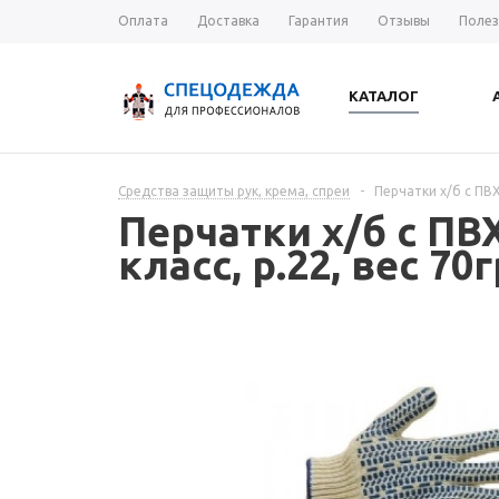
Оплата
Доставка
Гарантия
Отзывы
Полез
КАТАЛОГ
Средства защиты рук, крема, спреи
-
Перчатки х/б с ПВХ
Перчатки х/б с П
класс, р.22, вес 70