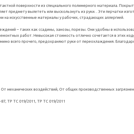
онтактной поверхности из специального полимерного материала. Покрыт
яет предмету вылететь или выскользнуть из руки. . Эти перчатки изго
и на искусственные материалы у рабочих, страдающих аллергией.
дений – таких как ссадины, занозы, порезы. Они удобны в использова
емонтных работ. Невысокая стоимость отлично сочетается в этих изд
омимо всего прочего, предохраняют руки от переохлаждения. Благодар
 От механических воздействий, От общих производственных загрязнен
7, ТР ТС 019/2011, ТР ТС 019/2011