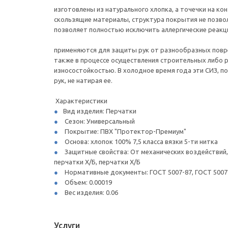
изготовлены из натурального хлопка, а точечки на к
скользящие материалы, структура покрытия не позвол
позволяет полностью исключить аллергические реакци
применяются для защиты рук от разнообразных повреж
также в процессе осуществления строительных либо р
износостойкостью. В холодное время года эти СИЗ, п
рук, не натирая ее.
Характеристики
Вид изделия: Перчатки
Сезон: Универсальный
Покрытие: ПВХ "Протектор-Премиум"
Основа: хлопок 100% 7,5 класса вязки 5-ти нитка
Защитные свойства: От механических воздействий,
перчатки Х/Б, перчатки Х/Б
Нормативные документы: ГОСТ 5007-87, ГОСТ 5007-8
Объем: 0.00019
Вес изделия: 0.06
Услуги