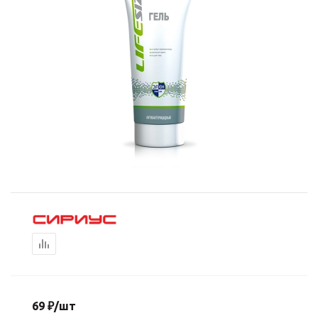
69
₽
/шт