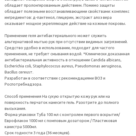
обладает пролонгированным действием. Помимо защиты
обладает полезными восстанавливающими свойствами: комплекс
ингредиентов: д-пантенол, глицерин, экстракт алоэ вера
оказывает мощное укрепляющее действие на кожные покровы.
Применение геля антибактериального может служить
альтернативой мытью рук при отсутствии видимых загрязнений.
Средство удобно в использовании, подходит для частого
применения, не требует смывания водой. *Клинически доказанная
антибактериальная активность в отношении Candida albicans,
Escherichia coli, Staphylococcus aureus, Pseudomonas aeruginosа,
Bacillus cereusт.
Разработан в соответствии с рекомендациями ВОЗ и
Роспотребнадзора.
Способ применения На сухую открытую кожу рук или на
поверхность перчаток нанесите гель. Разотрите до полного
высыхания.
Форма упаковки Туба 100 мл с контролем первого вскрытия/
Еврофлакон 1000 мл с помповым дозатором / Пластиковая
канистра 5000мл.
Срок годности 3 года (36 месяцев).