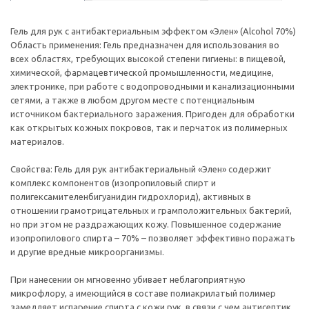
Гель для рук с антибактериальным эффектом «Элен» (Аlcohol 70%)
Область применения: Гель предназначен для использования во
всех областях, требующих высокой степени гигиены: в пищевой,
химической, фармацевтической промышленности, медицине,
электронике, при работе с водопроводными и канализационными
сетями, а также в любом другом месте с потенциальным
источником бактериального заражения. Пригоден для обработки
как открытых кожных покровов, так и перчаток из полимерных
материалов.
Свойства: Гель для рук антибактериальный «Элен» содержит
комплекс компонентов (изопропиловый спирт и
полигексамителенбигуанидин гидрохлорид), активных в
отношении грамотрицательных и грамположительных бактерий,
но при этом не раздражающих кожу. Повышенное содержание
изопропилового спирта – 70% – позволяет эффективно поражать
и другие вредные микроорганизмы.
При нанесении он мгновенно убивает неблагоприятную
микрофлору, а имеющийся в составе полиакрилатый полимер
замедляет испарение спирта с кожи рук, в связи с чем антисептик