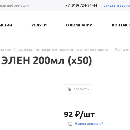
+7 (919) 724-94-44
Заказать звоно
ная информация
АКЦИИ
УСЛУГИ
О КОМПАНИИ
КОНТАК
 за кожей рук, лица, ног, защита от насекомых и членистоногих
-
Паста о
ЭЛЕН 200мл (х50)
Сравнить
92
₽
/шт
Нашли дешевле?