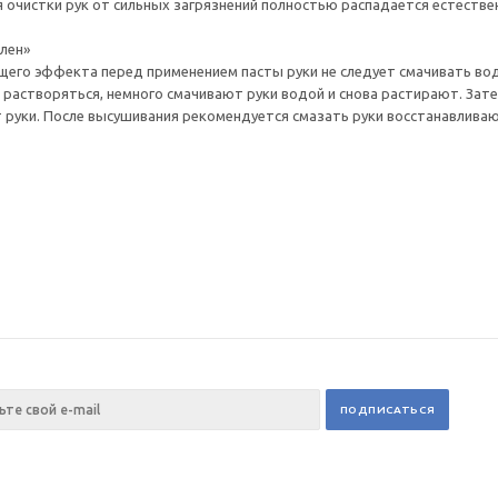
я очистки рук от сильных загрязнений полностью распадается естеств
Элен»
его эффекта перед применением пасты руки не следует смачивать водо
т растворяться, немного смачивают руки водой и снова растирают. За
уки. После высушивания рекомендуется смазать руки восстанавливающи