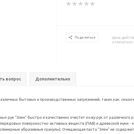
Цена действ
Поделиться
отличаться 
ть вопрос
Дополнительно
различных бытовых и производственных загрязнений, таких как: смазо
ных рук "Элен" быстро и качественно очистит кожу рук от различного
ередовых поверхностно-активных веществ (ПАВ) и древесной муки - м
полимерные абразивные гранулы). Очищающая паста "Элен" не содержи