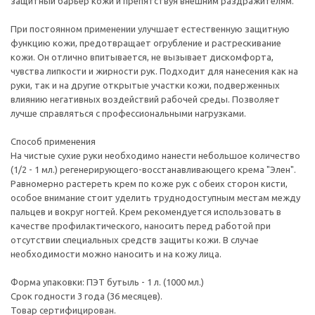
защитный барьер кожи и препятствуя внешним раздражителям.
При постоянном применении улучшает естественную защитную
функцию кожи, предотвращает огрубление и растрескивание
кожи. Он отлично впитывается, не вызывает дискомфорта,
чувства липкости и жирности рук. Подходит для нанесения как на
руки, так и на другие открытые участки кожи, подверженных
влиянию негативных воздействий рабочей среды. Позволяет
лучше справляться с профессиональными нагрузками.
Способ применения
На чистые сухие руки необходимо нанести небольшое количество
(1/2 - 1 мл.) регенерирующего-восстанавливающего крема "Элен".
Равномерно растереть крем по коже рук с обеих сторон кисти,
особое внимание стоит уделить труднодоступным местам между
пальцев и вокруг ногтей. Крем рекомендуется использовать в
качестве профилактического, наносить перед работой при
отсутствии специальных средств защиты кожи. В случае
необходимости можно наносить и на кожу лица.
Форма упаковки: ПЭТ бутыль - 1 л. (1000 мл.)
Срок годности 3 года (36 месяцев).
Товар сертифицирован.