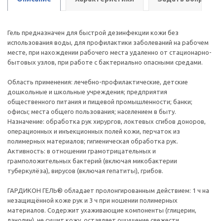
Гель предназначен для быстрой дезинфекции кожи без
использования воды, для профилактики заболеваний на рабочем
месте, при нахождении рабочего места удаленно от стационарно-
бытовых узлов, при работе с бактериально опасными средами.
Область применения: лечебно-профилактические, детские
дошкольные и школьные учреждения; предприятия
общественного питания и пищевой промышленности; банки;
офисы; места общего пользования; населением в быту.
Назначение: обработка рук хирургов, локтевых сгибов доноров,
операционных и инъекционных полей кожи, перчаток из
полимерных материалов; гигиеническая обработка рук.
Активность: в отношении грамотрицательных и
грамположительных бактерий (включая микобактерии
туберкулёза), вирусов (включая гепатиты), грибов.
ГАРДИКОН ГЕЛЬ® обладает пролонгированным действием: 1 ч на
незащищённой коже рук и 3 ч при ношении полимерных
материалов. Содержит ухаживающие компоненты (глицерин,
ланолин), не сушит кожу, оставляет ощущение свежести.