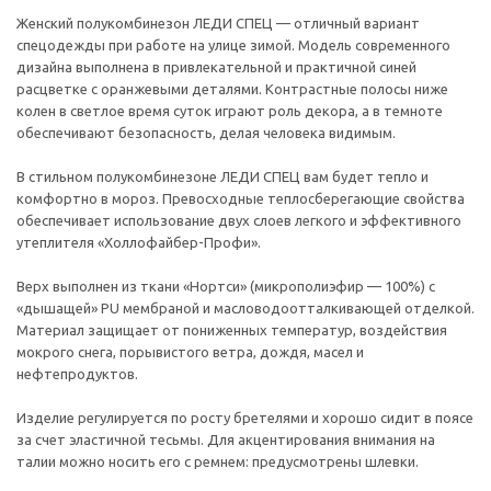
Женский полукомбинезон ЛЕДИ СПЕЦ — отличный вариант
спецодежды при работе на улице зимой. Модель современного
дизайна выполнена в привлекательной и практичной синей
расцветке с оранжевыми деталями. Контрастные полосы ниже
колен в светлое время суток играют роль декора, а в темноте
обеспечивают безопасность, делая человека видимым.
В стильном полукомбинезоне ЛЕДИ СПЕЦ вам будет тепло и
комфортно в мороз. Превосходные теплосберегающие свойства
обеспечивает использование двух слоев легкого и эффективного
утеплителя «Холлофайбер-Профи».
Верх выполнен из ткани «Нортси» (микрополиэфир — 100%) с
«дышащей» PU мембраной и масловодоотталкивающей отделкой.
Материал защищает от пониженных температур, воздействия
мокрого снега, порывистого ветра, дождя, масел и
нефтепродуктов.
Изделие регулируется по росту бретелями и хорошо сидит в поясе
за счет эластичной тесьмы. Для акцентирования внимания на
талии можно носить его с ремнем: предусмотрены шлевки.