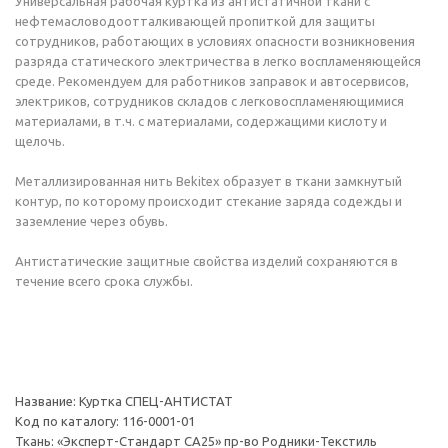
Универсальная рабочая куртка из антистатичной ткани с
нефтемасловодоотталкивающей пропиткой для защиты
сотрудников, работающих в условиях опасности возникновения
разряда статического электричества в легко воспламеняющейся
среде. Рекомендуем для работников заправок и автосервисов,
электриков, сотрудников складов с легковоспламеняющимися
материалами, в т.ч. с материалами, содержащими кислоту и
щелочь.
Металлизированная нить Bekitex образует в ткани замкнутый
контур, по которому происходит стекание заряда содежды и
заземление через обувь.
Антистатические защитные свойства изделий сохраняются в
течение всего срока службы.
Название: Куртка СПЕЦ-АНТИСТАТ
Код по каталогу: 116-0001-01
Ткань: «Эксперт-Стандарт СА25» пр-во Родники-Текстиль