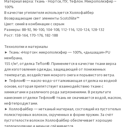
Материал верха: ткань - Нортси, ПУ, Тефлон. Микрополиэфир –
100%
В качестве утеплителя используется Холлофайбер
Возвращающие свет элементы Scotchlite™
Цвет: синий в комбинации с серым
Размеры: 88-92, 96-100, 104-108, 112-116, 120-124, 128-132
Рост: 158-164, 170-176, 182-188
Технологии и материалы
► Ткань: «Нортси»: микрополиэфир — 100%, «дышащая» PU
мембрана,
155 г/м², отделка Teflon®. Применяется в качестве ткани верха
для изготовления одежды, защищающей от пониженных
температур, воздействия мокрого снега и порывистого ветра.
► Тефлон® — масло-водо-отталкивающая отделка на водной
основе, которая препятствует взаимодействию ткани с
химикатами и различного рода загрязнениями. В результате
нанесения отделки Тефлон® ткань не смачивается водой, маслом,
нефтепродуктами.
► Холлофайбер — нетканый материал, состоящий из пустотелых
полиэстеровых волокон, скрученных в форме пружин. За счёт
пустотелости волокон Холлофайбер обеспечивает хорошую
теплоизоляцию и меньше слёживается.