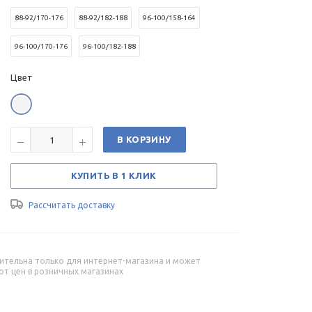
88-92/170-176
88-92/182-188
96-100/158-164
96-100/170-176
96-100/182-188
Цвет
В КОРЗИНУ
КУПИТЬ В 1 КЛИК
Рассчитать доставку
ительна только для интернет-магазина и может
от цен в розничных магазинах