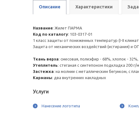
Описание
Характеристики
Зада
Название
:
Жилет ПАРМА
Код по каталогу
:
103-0317-01
1 класс защиты от пониженных температур (I-II климат
Защита от механических воздействий (истирания) и ОП
Ткань верха
:
смесовая, полиэфир - 68%, хлопок - 32%, 
Утеплитель
:
стеганая с синтепоном подкладка 200 г/м²
Застежка
:
на молнии с металлическим бегунком, с пл
Карманы
:
два внутренних накладных
Услуги
Нанесение логотипа
Комп