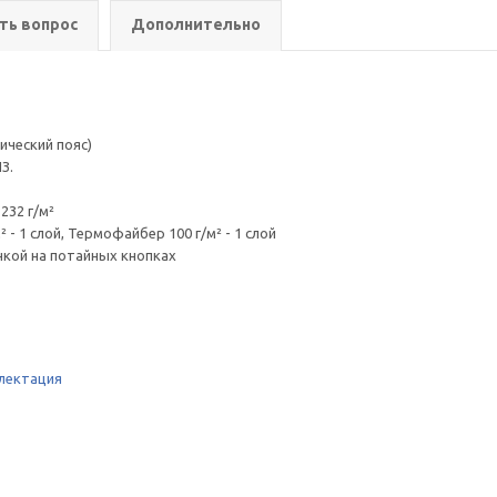
ть вопрос
Дополнительно
ический пояс)
З.
232 г/м²
 - 1 слой, Термофайбер 100 г/м² - 1 слой
анкой на потайных кнопках
лектация