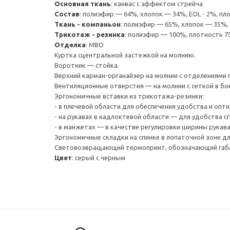
Основная ткань
:
канвас с эффектом стрейча
Состав
:
полиэфир — 64%, хлопок — 34%, EOL - 2%, пло
Ткань - компаньон
:
полиэфир — 65%, хлопок — 35%, 
Трикотаж - резинка
:
полиэфир — 100%, плотность 75
Отделка
:
МВО
Куртка сцентральной застежкой на молнию.
Воротник — стойка.
Верхний карман-органайзер на молнии с отделениями 
Вентиляционные отверстия — на молнии с сеткой в бо
Эргономичные вставки из трикотажа-резинки:
- в плечевой области для обеспечения удобства и опт
- на рукавах в надлоктевой области — для удобства сг
- в манжетах — в качестве регулировки ширины рукава
Эргономичные складки на спинке в лопаточной зоне д
Световозвращающий термопринт, обозначающий габар
Цвет
:
серый с черным