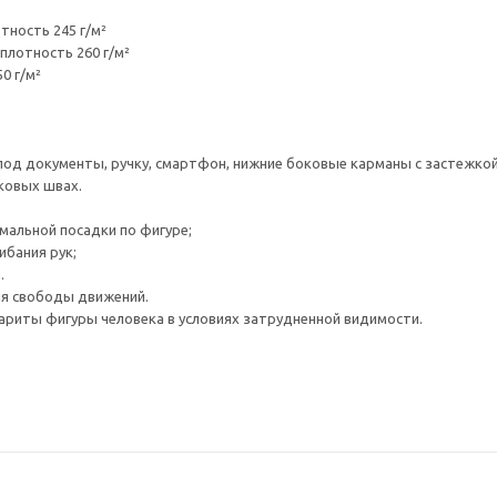
тность 245 г/м²
плотность 260 г/м²
0 г/м²
под документы, ручку, смартфон, нижние боковые карманы с застежкой
ковых швах.
имальной посадки по фигуре;
ибания рук;
.
ля свободы движений.
иты фигуры человека в условиях затрудненной видимости.