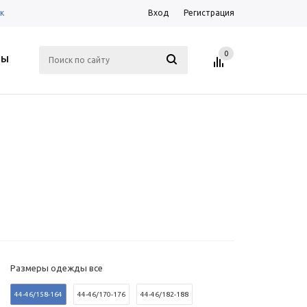
к
Вход
Регистрация
0
ТЫ
Размеры одежды все
44-46/158-164
44-46/170-176
44-46/182-188