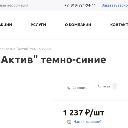
+7 (919) 724-94-44
Заказать звоно
ная информация
АКЦИИ
УСЛУГИ
О КОМПАНИИ
КОНТАК
флисовые "Актив" темно-синие
Актив" темно-синие
Артикул:
Сравнить
1 237
₽
/шт
Нашли дешевле?