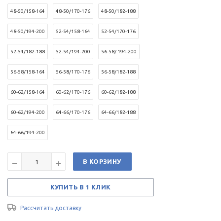
48-50/158-164
48-50/170-176
48-50/182-188
48-50/194-200
52-54/158-164
52-54/170-176
52-54/182-188
52-54/194-200
56-58/ 194-200
56-58/158-164
56-58/170-176
56-58/182-188
60-62/158-164
60-62/170-176
60-62/182-188
60-62/194-200
64-66/170-176
64-66/182-188
64-66/194-200
В КОРЗИНУ
КУПИТЬ В 1 КЛИК
Рассчитать доставку