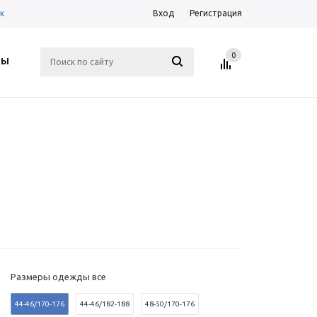
к
Вход
Регистрация
0
ТЫ
Размеры одежды все
44-46/170-176
44-46/182-188
48-50/170-176