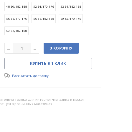
48-50/182-188
52-54/170-176
52-54/182-188
56-58/170-176
56-58/182-188
60-62/170-176
60-62/182-188
В КОРЗИНУ
КУПИТЬ В 1 КЛИК
Рассчитать доставку
ительна только для интернет-магазина и может
от цен в розничных магазинах