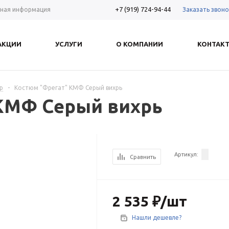
+7 (919) 724-94-44
Заказать звоно
ная информация
АКЦИИ
УСЛУГИ
О КОМПАНИИ
КОНТАК
р
-
Костюм "Фрегат" КМФ Серый вихрь
КМФ Серый вихрь
Артикул:
Сравнить
2 535
₽
/шт
Нашли дешевле?