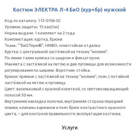
Костюм ЭЛЕКТРА Л-4 БиО (кур+бр) мужской
Код по каталогу: 113-0106-02
Уровень защиты: 15 кал/см2
Норма выдачи: 1 комплект на 2 года
Комплектация: куртка, брюки
Ткань: ""БиОТерм®", НМВО, огнестойкая отделка
Куртка: с центральной застёжкой на тесьму "молния".
По линии талии кулиска со шнуром и фиксатором.
Манжета с застёжкой на петлю и две пуговицы для возможности
регулирования по ширине. Воротник-стойка.
Брюки: прямые с застёжкой на тесьму "молния", пояс с потайной
застёжкой на петлю и пуговицу.
Цвет: васильковый с красной кокеткой, со световозвращающей
полосой 50 мм.
Внутренняя накладка полочки, внутренняя сторона передней
планки, клапаны карманов и пояс брюк контрастного красного
цвета, – для контроля правильности эксплуатации костюма.
Услуги